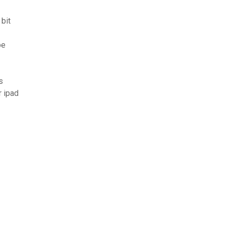
bit
be
s
r ipad