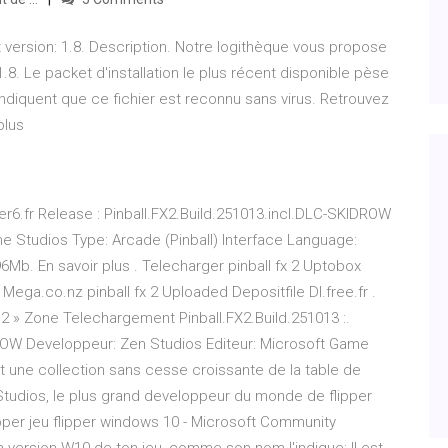
 version: 1.8. Description. Notre logithèque vous propose
.8. Le packet d'installation le plus récent disponible pèse
indiquent que ce fichier est reconnu sans virus. Retrouvez
plus
er6.fr Release : Pinball.FX2.Build.251013.incl.DLC-SKIDROW
e Studios Type: Arcade (Pinball) Interface Language:
96Mb. En savoir plus . Telecharger pinball fx 2 Uptobox
Mega.co.nz pinball fx 2 Uploaded Depositfile Dl.free.fr .
x 2 » Zone Telechargement Pinball.FX2.Build.251013 :.
DROW Developpeur: Zen Studios Editeur: Microsoft Game
st une collection sans cesse croissante de la table de
n Studios, le plus grand developpeur du monde de flipper
ipper jeu flipper windows 10 - Microsoft Community