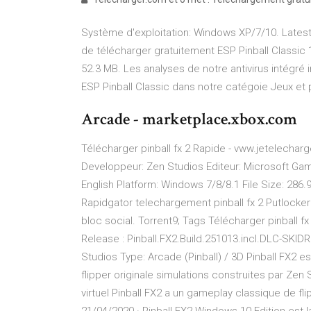
Système d'exploitation: Windows XP/7/10. Latest
de télécharger gratuitement ESP Pinball Classic 1
52.3 MB. Les analyses de notre antivirus intégré 
ESP Pinball Classic dans notre catégoie Jeux et 
Arcade - marketplace.xbox.com
Télécharger pinball fx 2 Rapide - vww.jetelecharg
Developpeur: Zen Studios Editeur: Microsoft Gam
English Platform: Windows 7/8/8.1 File Size: 286.
Rapidgator telechargement pinball fx 2 Putlocker 
bloc social. Torrent9; Tags Télécharger pinball f
Release : Pinball.FX2.Build.251013.incl.DLC-SKI
Studios Type: Arcade (Pinball) / 3D Pinball FX2 e
flipper originale simulations construites par Ze
virtuel Pinball FX2 a un gameplay classique de fl