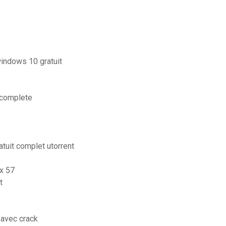
windows 10 gratuit
 complete
atuit complet utorrent
ox 57
t
 avec crack