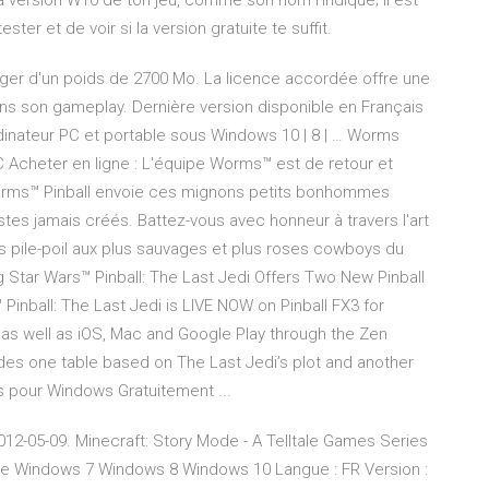
a version W10 de ton jeu, comme son nom l'indique; Il est
ster et de voir si la version gratuite te suffit.
arger d'un poids de 2700 Mo. La licence accordée offre une
ns son gameplay. Dernière version disponible en Français
rdinateur PC et portable sous Windows 10 | 8 | … Worms
C Acheter en ligne : L'équipe Worms™ est de retour et
e Worms™ Pinball envoie ces mignons petits bonhommes
istes jamais créés. Battez-vous avec honneur à travers l'art
pile-poil aux plus sauvages et plus roses cowboys du
g Star Wars™ Pinball: The Last Jedi Offers Two New Pinball
inball: The Last Jedi is LIVE NOW on Pinball FX3 for
as well as iOS, Mac and Google Play through the Zen
ludes one table based on The Last Jedi’s plot and another
 pour Windows Gratuitement ...
2012-05-09. Minecraft: Story Mode - A Telltale Games Series
he Windows 7 Windows 8 Windows 10 Langue : FR Version :