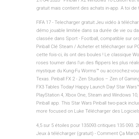
21/04/2020 · Pinball FX2 Windows 10 Edition est l
gratuit mais contient des achats in-app. A toi de te
FIFA 17 - Telecharger gratuit Jeu vidéo à téléch
démo jouable limitée dans sa durée de vie ou da
classée dans Sport - Football, compatible sur o
Pinball Clé Steam / Acheter et télécharger sur P
cette fois-ci, ils ont des boules ! Le classiqu
roses tourner dans l'un des flippers les plus réal
mystique du Kung-Fu Worms™ ou accrochez-vous 
Texas. Pinball FX 2 - Zen Studios – Zen of Gamin
FX3 Tables Today! Happy Launch Day! Star Wars™ P
PlayStation 4, Xbox One, Steam and Windows 10, 
Pinball app. This Star Wars Pinball two-pack inc
more focused on Luke Télécharger des Logiciels
4,5 sur 5 étoiles pour 135093 critiques 135 093. 
Jeux à télécharger (gratuit) - Comment Ça Marc