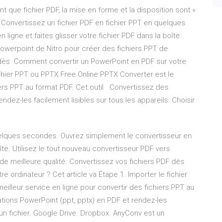
 que fichier PDF, la mise en forme et la disposition sont «
t Convertissez un fichier PDF en fichier PPT en quelques
igne et faites glisser votre fichier PDF dans la boîte.
Powerpoint de Nitro pour créer des fichiers PPT de
F dès Comment convertir un PowerPoint en PDF sur votre
fichier PPT ou PPTX Free Online PPTX Converter est le
hiers PPT au format PDF. Cet outil Convertissez des
ndez-les facilement lisibles sur tous les appareils. Choisir
uelques secondes. Ouvrez simplement le convertisseur en
oîte. Utilisez le tout nouveau convertisseur PDF vers
de meilleure qualité. Convertissez vos fichiers PDF dès
ordinateur ? Cet article va Étape 1. Importer le fichier
illeur service en ligne pour convertir des fichiers PPT au
tions PowerPoint (ppt, pptx) en PDF et rendez-les
r un fichier. Google Drive. Dropbox. AnyConv est un