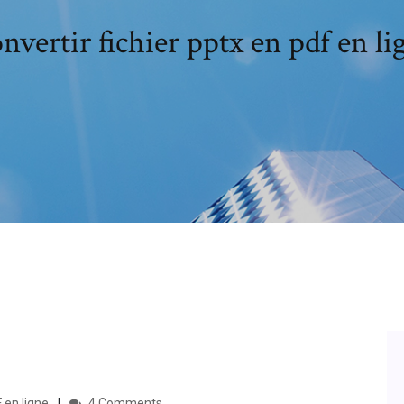
nvertir fichier pptx en pdf en li
 en ligne
4 Comments