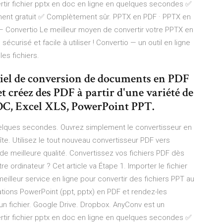
tir fichier pptx en doc en ligne en quelques secondes ✅
ument gratuit ✅ Complètement sûr. PPTX en PDF · PPTX en
 — Convertio Le meilleur moyen de convertir votre PPTX en
écurisé et facile à utiliser ! Convertio — un outil en ligne
es fichiers.
ciel de conversion de documents en PDF
et créez des PDF à partir d'une variété de
DOC, Excel XLS, PowerPoint PPT.
uelques secondes. Ouvrez simplement le convertisseur en
oîte. Utilisez le tout nouveau convertisseur PDF vers
de meilleure qualité. Convertissez vos fichiers PDF dès
ordinateur ? Cet article va Étape 1. Importer le fichier
illeur service en ligne pour convertir des fichiers PPT au
tions PowerPoint (ppt, pptx) en PDF et rendez-les
r un fichier. Google Drive. Dropbox. AnyConv est un
tir fichier pptx en doc en ligne en quelques secondes ✅