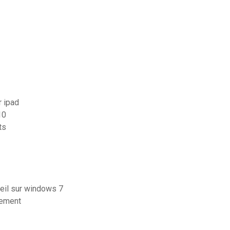
r ipad
10
ts
il sur windows 7
tement