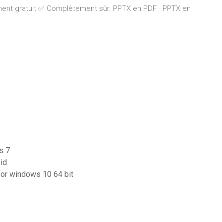
ument gratuit ✅ Complètement sûr. PPTX en PDF · PPTX en
s 7
id
 for windows 10 64 bit