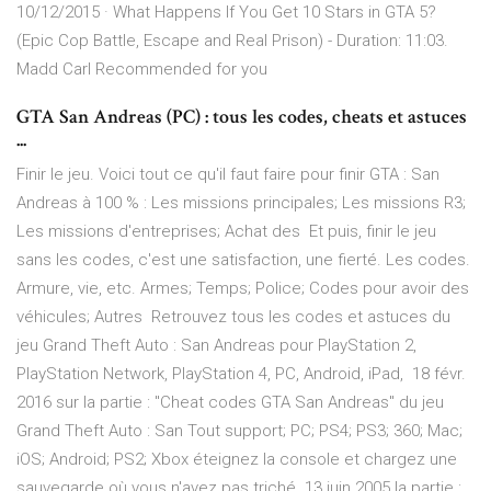
10/12/2015 · What Happens If You Get 10 Stars in GTA 5?
(Epic Cop Battle, Escape and Real Prison) - Duration: 11:03.
Madd Carl Recommended for you
GTA San Andreas (PC) : tous les codes, cheats et astuces
...
Finir le jeu. Voici tout ce qu'il faut faire pour finir GTA : San
Andreas à 100 % : Les missions principales; Les missions R3;
Les missions d'entreprises; Achat des Et puis, finir le jeu
sans les codes, c'est une satisfaction, une fierté. Les codes.
Armure, vie, etc. Armes; Temps; Police; Codes pour avoir des
véhicules; Autres Retrouvez tous les codes et astuces du
jeu Grand Theft Auto : San Andreas pour PlayStation 2,
PlayStation Network, PlayStation 4, PC, Android, iPad, 18 févr.
2016 sur la partie : "Cheat codes GTA San Andreas" du jeu
Grand Theft Auto : San Tout support; PC; PS4; PS3; 360; Mac;
iOS; Android; PS2; Xbox éteignez la console et chargez une
sauvegarde où vous n'avez pas triché. 13 juin 2005 la partie :