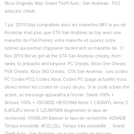
Xbox Originals, Mac Grand Theft Auto : San Andreas - PS2 :
astuces, cheat ...
1 juil. 2019 Déjà compatible avec les manettes MFI, le jeu de
Rockstar était plus que GTA San Andreas au top avec une
manette de PS4 Prenez votre manette et suivrez notre
tutoriel qui permet d'appairer facilement sa manette de 11
Nov 2019 We've got all the GTA San Andreas cheats, from
tanks, to jetpacks and beyond. PC Cheats, Xbox One Cheats,
PS4 Cheats, Xbox 360 Cheats, GTA San Andreas : Les codes
PC Codes PS2; Codes Xbox; Codes PC (page actuelle) Vous
devez entrer les codes en cours de jeu. Si le code a bien été
activé, un message apparaîtra à l'écran. Santé 100% +
Armure 100% + 250.000$: HESOYAM Arme 1: LXGIWYL Arme 2:
KJKSZPJ Arme 3: UZUMYMW Augmenter le taux de
recherche: OSRBLHH Baisser le taux de recherche: ASNAEB
Temps ensoleillé: AFZLLQLL Temps très ensoleillé: … Grand
Theft Auto : San Andreas : tous les codes et astuces ...